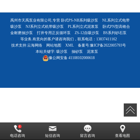
禹州市天禹泵业有限公司,专营
卧式PS-NB系列吸沙泵
NL系列立式电带
吸沙泵
NJ系列立式机带吸沙泵
PL系列立式泥浆泵
卧式PN型高铬合
金耐磨抽沙泵
打井专用正反循环泵
ZS-12自吸沙泵
BS系列砂石泵
等业务,有意向的客户请咨询我们，联系电话：
13837411162
技术支持:
云海网络
网站地图
XML
备案号:
豫ICP备2022005793号
本站关键字:
吸沙泵
抽砂泵
泥浆泵
豫公网安备
41108102000618
电话咨询
短信咨询
留言咨询
查看地图